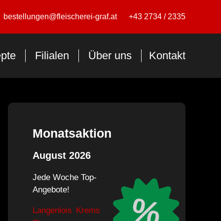
bestellungen@fleischerei-graf.at
+43 2734 / 2335
pte
Filialen
Über uns
Kontakt
Monatsaktion
August 2026
Jede Woche Top-
Angebote!
%
Langenlois
Krems