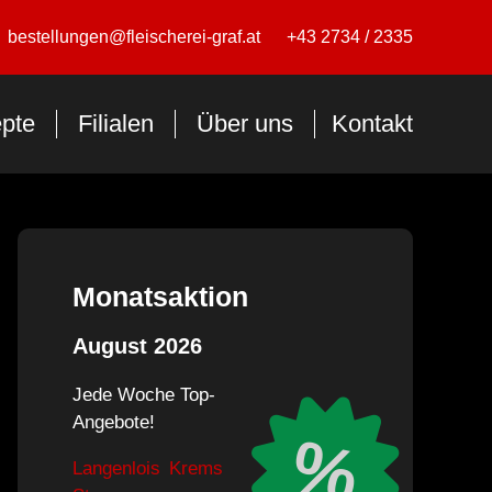
bestellungen@fleischerei-graf.at
+43 2734 / 2335
pte
Filialen
Über uns
Kontakt
Monatsaktion
August 2026
Jede Woche Top-
Angebote!
%
Langenlois
Krems