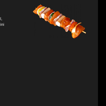
l,
ini