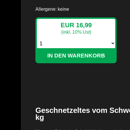
Allergene: keine
EUR 16,99
(inkl. 10% Ust)
Geschnetzeltes vom Schw
kg