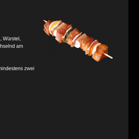
 Würstel,
chselnd am
mindestens zwei