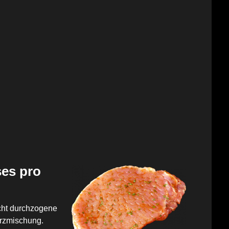
ses pro
icht durchzogene
rzmischung.