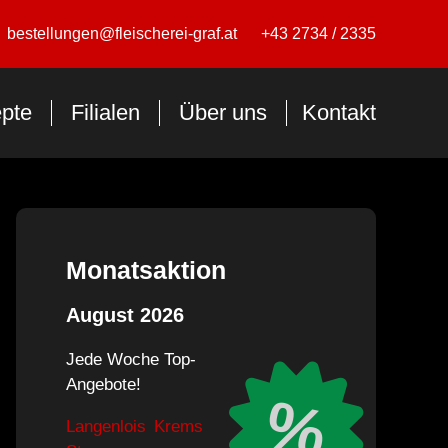
bestellungen@fleischerei-graf.at
+43 2734 / 2335
pte
Filialen
Über uns
Kontakt
Monatsaktion
August 2026
Jede Woche Top-
Angebote!
%
Langenlois
Krems