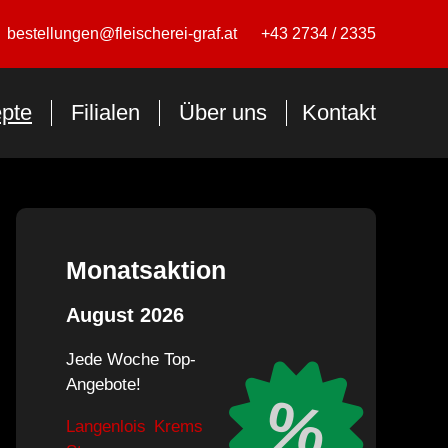
bestellungen@fleischerei-graf.at
+43 2734 / 2335
pte
Filialen
Über uns
Kontakt
Monatsaktion
August 2026
Jede Woche Top-
Angebote!
%
Langenlois
Krems